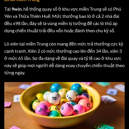
Tại
9win
, hệ thống quay số ở khu vực miền Trung sẽ có Phú
Yên và Thừa Thiên Huế. Mức thưởng bao lô ở cả 2 nhà đài
đều x98 lần, đây sẽ là vùng miền lý tưởng để các lô thủ áp
dụng chiến thuật trải đều vốn hoặc đánh theo chu kỳ số.
Lô xiên tại miền Trung còn mang đến mức trả thưởng cực kỳ
cạnh tranh. Xiên 2 có mức thưởng cao lên đến 34 lần, xiên 3
ở mức 65 lần. Sự đa dạng về đài quay và tỷ lệ cao ở khu vực
này sẽ giúp mọi người dễ dàng xoay chuyển chiến thuật theo
từng ngày.