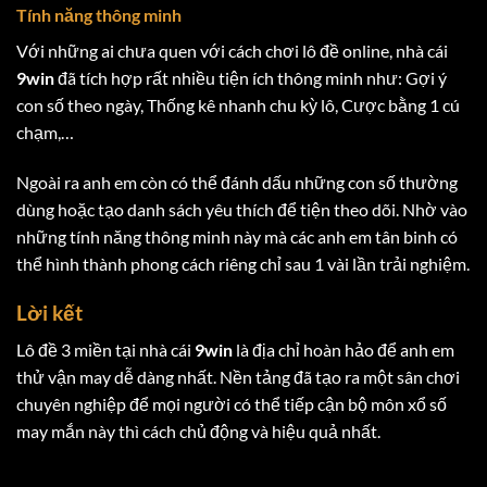
Tính năng thông minh
Với những ai chưa quen với cách chơi lô đề online, nhà cái
9win
đã tích hợp rất nhiều tiện ích thông minh như: Gợi ý
con số theo ngày, Thống kê nhanh chu kỳ lô, Cược bằng 1 cú
chạm,…
Ngoài ra anh em còn có thể đánh dấu những con số thường
dùng hoặc tạo danh sách yêu thích để tiện theo dõi. Nhờ vào
những tính năng thông minh này mà các anh em tân binh có
thể hình thành phong cách riêng chỉ sau 1 vài lần trải nghiệm.
Lời kết
Lô đề 3 miền tại nhà cái
9win
là địa chỉ hoàn hảo để anh em
thử vận may dễ dàng nhất. Nền tảng đã tạo ra một sân chơi
chuyên nghiệp để mọi người có thể tiếp cận bộ môn xổ số
may mắn này thì cách chủ động và hiệu quả nhất.