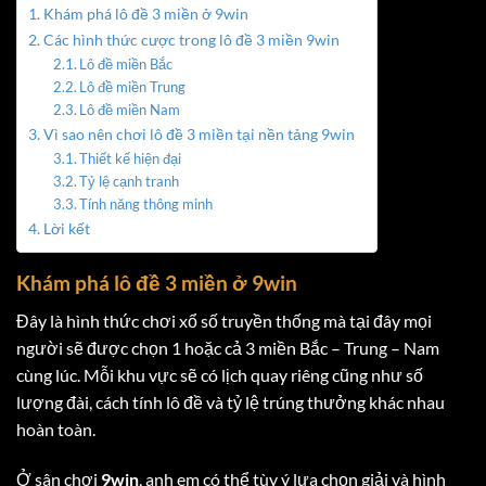
Khám phá lô đề 3 miền ở 9win
Các hình thức cược trong lô đề 3 miền 9win
Lô đề miền Bắc
Lô đề miền Trung
Lô đề miền Nam
Vì sao nên chơi lô đề 3 miền tại nền tảng 9win
Thiết kế hiện đại
Tỷ lệ cạnh tranh
Tính năng thông minh
Lời kết
Khám phá lô đề 3 miền ở 9win
Đây là hình thức chơi xổ số truyền thống mà tại đây mọi
người sẽ được chọn 1 hoặc cả 3 miền Bắc – Trung – Nam
cùng lúc. Mỗi khu vực sẽ có lịch quay riêng cũng như số
lượng đài, cách tính lô đề và tỷ lệ trúng thưởng khác nhau
hoàn toàn.
Ở sân chơi
9win
, anh em có thể tùy ý lựa chọn giải và hình