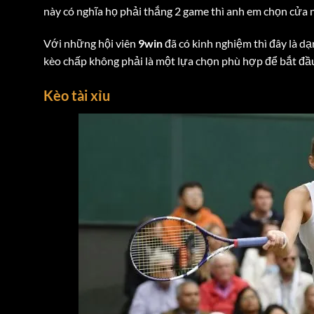
này có nghĩa họ phải thắng 2 game thì anh em chọn cửa
Với những hội viên
9win
đã có kinh nghiệm thì đây là dạ
kèo chấp không phải là một lựa chọn phù hợp để bắt đầ
Kèo tài xỉu