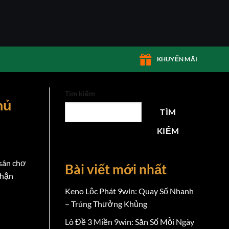
KHUYẾN MÃI
Tìm kiếm
hủ
TÌM
KIẾM
 sân chơ
Bài viết mới nhất
nhận
Keno Lộc Phát 9win: Quay Số Nhanh
– Trúng Thưởng Khủng
Lô Đề 3 Miền 9win: Săn Số Mỗi Ngày