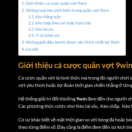
Giới thiệu cá cược quần vợt 9win
Những loại kèo phổ biến trong quần vợt 9win
Kèo thắng trận
Kèo chấp theo set hoặc toàn trận
Kèo tài xỉu
Tỉ số chính xác
Những giải đấu tennis được yêu thích nhất tại 9win
Lời kết
Giới thiệu cá cược quần vợt 9wi
Cá cược quần vợt là hình thức mà trong đó người chơi s
vợt yêu thích hoặc dự đoán thời gian chiến thắng ở từng
Hệ thống giải trí đổi thưởng
9win
đem đến cho người chơ
Các phương thức cược như Kèo tài xỉu, Kèo chấp, Kèo tỉ 
Có sự khác biệt về mặt thời gian so với bóng đá hoặc bón
theo từng điểm số. Đây cũng là điểm đem đến sự kịch tính