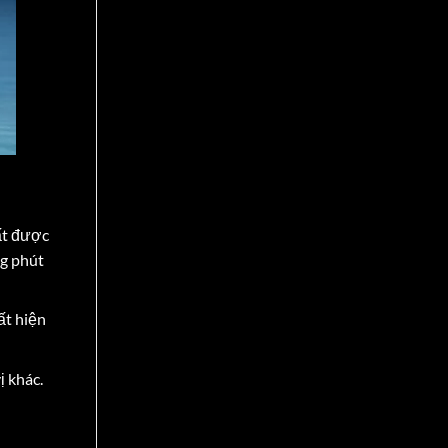
ất được
ng phút
ất hiện
ị khác.