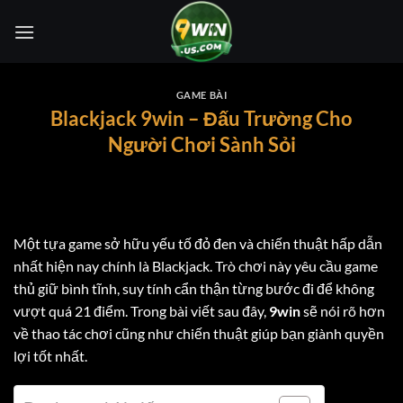
Bỏ
qua
nội
dung
GAME BÀI
Blackjack 9win – Đấu Trường Cho
Người Chơi Sành Sỏi
Một tựa game sở hữu yếu tố đỏ đen và chiến thuật hấp dẫn
nhất hiện nay chính là Blackjack. Trò chơi này yêu cầu game
thủ giữ bình tĩnh, suy tính cẩn thận từng bước đi để không
vượt quá 21 điểm. Trong bài viết sau đây,
9win
sẽ nói rõ hơn
về thao tác chơi cũng như chiến thuật giúp bạn giành quyền
lợi tốt nhất.