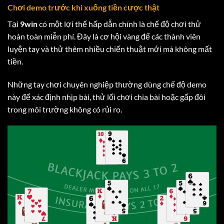
Chơi demo trước khi xuống tiền cược thật
Tại
9win
có một lợi thế hấp dẫn chính là chế độ chơi thử
hoàn toàn miễn phí. Đây là cơ hội vàng để các thành viên
luyện tay và thử thêm nhiều chiến thuật mới mà không mất
tiền.
Những tay chơi chuyên nghiệp thường dùng chế độ demo
này để xác định nhịp bài, thử lối chơi chia bài hoặc gấp đôi
trong môi trường không có rủi ro.